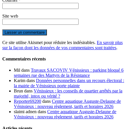
Courriel
*
Site web
Ce site utilise Akismet pour réduire les indésirables.
En savoir plus
sur la façon dont les données de vos commentaires sont traitées
.
Commentaires récents
Mil
dans
Travaux SACOVIV Vénissieux : parking bloqué 6
semaines rue des Martyrs de la Résistance
Karim
dans
Données personnelles dans un recours électoral :
la mairie de Vénissieux porte plainte
Brun
dans
Vénissieux : les conseils de quartier arrêtés par la
majorité, intox ou vérité ?
Reporter69200
dans
Centre aquatique Auguste-Delaune de
Vénissieux : nouveau règlement, tarifs et horaires 2026
slaimi adnen
dans
Centre aquatique Auguste-Delaune de
Vénissieux : nouveau règlement, tarifs et horaires 2026
Articles récents