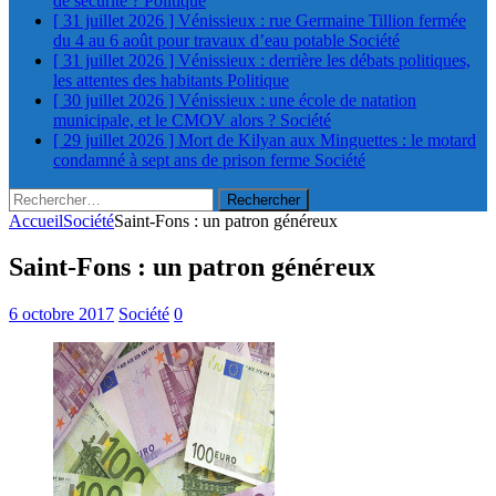
de sécurité ?
Politique
[ 31 juillet 2026 ]
Vénissieux : rue Germaine Tillion fermée
du 4 au 6 août pour travaux d’eau potable
Société
[ 31 juillet 2026 ]
Vénissieux : derrière les débats politiques,
les attentes des habitants
Politique
[ 30 juillet 2026 ]
Vénissieux : une école de natation
municipale, et le CMOV alors ?
Société
[ 29 juillet 2026 ]
Mort de Kilyan aux Minguettes : le motard
condamné à sept ans de prison ferme
Société
Rechercher :
Accueil
Société
Saint-Fons : un patron généreux
Saint-Fons : un patron généreux
6 octobre 2017
Société
0