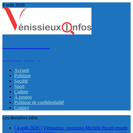
8 août 2026
VénissieuxInfos
Infos et partage
Accueil
Politique
Société
Sport
Culture
À propos
Politique de confidentialité
Contact
Les dernières infos
[ 4 août 2026 ]
Vénissieux : pourquoi Michèle Picard reparle