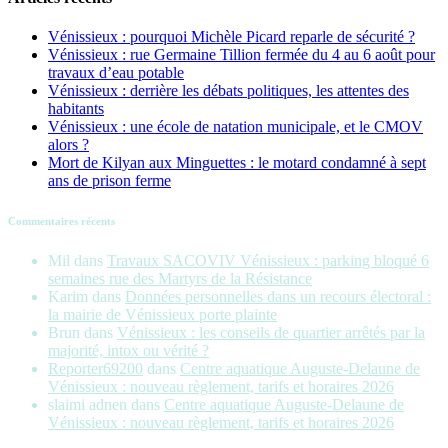
Vénissieux : pourquoi Michèle Picard reparle de sécurité ?
Vénissieux : rue Germaine Tillion fermée du 4 au 6 août pour
travaux d’eau potable
Vénissieux : derrière les débats politiques, les attentes des
habitants
Vénissieux : une école de natation municipale, et le CMOV
alors ?
Mort de Kilyan aux Minguettes : le motard condamné à sept
ans de prison ferme
Commentaires récents
Mil
dans
Travaux SACOVIV Vénissieux : parking bloqué 6
semaines rue des Martyrs de la Résistance
Karim
dans
Données personnelles dans un recours électoral :
la mairie de Vénissieux porte plainte
Brun
dans
Vénissieux : les conseils de quartier arrêtés par la
majorité, intox ou vérité ?
Reporter69200
dans
Centre aquatique Auguste-Delaune de
Vénissieux : nouveau règlement, tarifs et horaires 2026
slaimi adnen
dans
Centre aquatique Auguste-Delaune de
Vénissieux : nouveau règlement, tarifs et horaires 2026