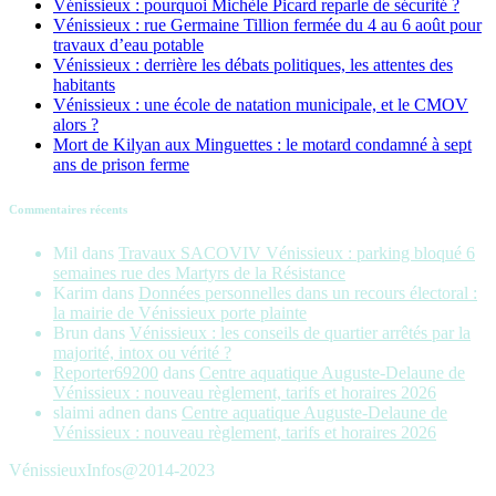
Vénissieux : pourquoi Michèle Picard reparle de sécurité ?
Vénissieux : rue Germaine Tillion fermée du 4 au 6 août pour
travaux d’eau potable
Vénissieux : derrière les débats politiques, les attentes des
habitants
Vénissieux : une école de natation municipale, et le CMOV
alors ?
Mort de Kilyan aux Minguettes : le motard condamné à sept
ans de prison ferme
Commentaires récents
Mil
dans
Travaux SACOVIV Vénissieux : parking bloqué 6
semaines rue des Martyrs de la Résistance
Karim
dans
Données personnelles dans un recours électoral :
la mairie de Vénissieux porte plainte
Brun
dans
Vénissieux : les conseils de quartier arrêtés par la
majorité, intox ou vérité ?
Reporter69200
dans
Centre aquatique Auguste-Delaune de
Vénissieux : nouveau règlement, tarifs et horaires 2026
slaimi adnen
dans
Centre aquatique Auguste-Delaune de
Vénissieux : nouveau règlement, tarifs et horaires 2026
VénissieuxInfos@2014-2023