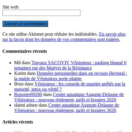
Site web
Ce site utilise Akismet pour réduire les indésirables.
En savoir plus
sur la façon dont les données de vos commentaires sont traitées
.
Commentaires récents
Mil
dans
Travaux SACOVIV Vénissieux : parking bloqué 6
semaines rue des Martyrs de la Résistance
Karim
dans
Données personnelles dans un recours électoral :
la mairie de Vénissieux porte plainte
Brun
dans
Vénissieux : les conseils de quartier arrêtés par la
majorité, intox ou vérité ?
Reporter69200
dans
Centre aquatique Auguste-Delaune de
Vénissieux : nouveau règlement, tarifs et horaires 2026
slaimi adnen
dans
Centre aquatique Auguste-Delaune de
Vénissieux : nouveau règlement, tarifs et horaires 2026
Articles récents