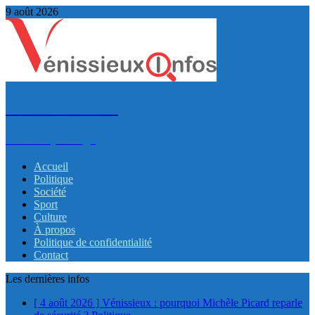
9 août 2026
VénissieuxInfos
Infos et partage
Accueil
Politique
Société
Sport
Culture
À propos
Politique de confidentialité
Contact
Les dernières infos
[ 4 août 2026 ]
Vénissieux : pourquoi Michèle Picard reparle