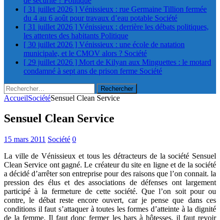
de sécurité ?
Politique
[ 31 juillet 2026 ]
Vénissieux : rue Germaine Tillion fermée
du 4 au 6 août pour travaux d’eau potable
Société
[ 31 juillet 2026 ]
Vénissieux : derrière les débats politiques,
les attentes des habitants
Politique
[ 30 juillet 2026 ]
Vénissieux : une école de natation
municipale, et le CMOV alors ?
Société
[ 29 juillet 2026 ]
Mort de Kilyan aux Minguettes : le motard
condamné à sept ans de prison ferme
Société
Rechercher :
Accueil
Société
Sensuel Clean Service
Sensuel Clean Service
15 mars 2011
Société
0
La ville de Vénissieux et tous les détracteurs de la société Sensuel
Clean Service ont gagné. Le créateur du site en ligne et de la société
a décidé d’arrêter son entreprise pour des raisons que l’on connait. la
pression des élus et des associations de défenses ont largement
participé à la fermeture de cette société. Que l’on soit pour ou
contre, le débat reste encore ouvert, car je pense que dans ces
conditions il faut s’attaquer à toutes les formes d’atteinte à la dignité
de la femme. Il faut donc fermer les bars à hôtesses, il faut revoir