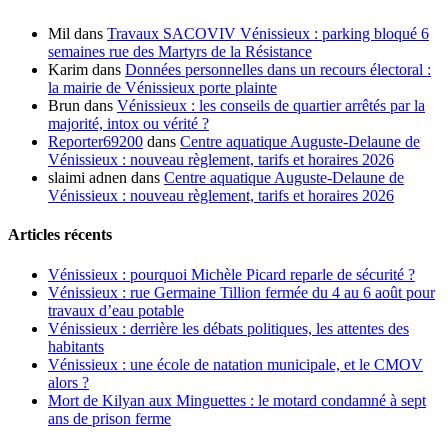
Mil
dans
Travaux SACOVIV Vénissieux : parking bloqué 6
semaines rue des Martyrs de la Résistance
Karim
dans
Données personnelles dans un recours électoral :
la mairie de Vénissieux porte plainte
Brun
dans
Vénissieux : les conseils de quartier arrêtés par la
majorité, intox ou vérité ?
Reporter69200
dans
Centre aquatique Auguste-Delaune de
Vénissieux : nouveau règlement, tarifs et horaires 2026
slaimi adnen
dans
Centre aquatique Auguste-Delaune de
Vénissieux : nouveau règlement, tarifs et horaires 2026
Articles récents
Vénissieux : pourquoi Michèle Picard reparle de sécurité ?
Vénissieux : rue Germaine Tillion fermée du 4 au 6 août pour
travaux d’eau potable
Vénissieux : derrière les débats politiques, les attentes des
habitants
Vénissieux : une école de natation municipale, et le CMOV
alors ?
Mort de Kilyan aux Minguettes : le motard condamné à sept
ans de prison ferme