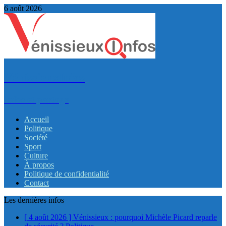
6 août 2026
VénissieuxInfos
Infos et partage
Accueil
Politique
Société
Sport
Culture
À propos
Politique de confidentialité
Contact
Les dernières infos
[ 4 août 2026 ]
Vénissieux : pourquoi Michèle Picard reparle