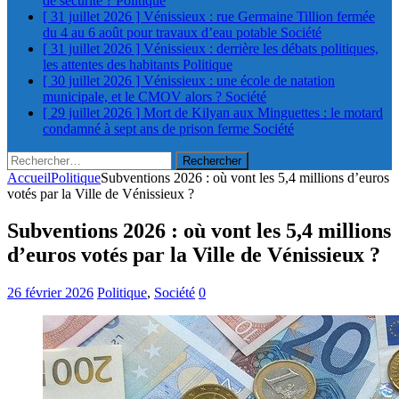
de sécurité ?
Politique
[ 31 juillet 2026 ]
Vénissieux : rue Germaine Tillion fermée
du 4 au 6 août pour travaux d’eau potable
Société
[ 31 juillet 2026 ]
Vénissieux : derrière les débats politiques,
les attentes des habitants
Politique
[ 30 juillet 2026 ]
Vénissieux : une école de natation
municipale, et le CMOV alors ?
Société
[ 29 juillet 2026 ]
Mort de Kilyan aux Minguettes : le motard
condamné à sept ans de prison ferme
Société
Rechercher :
Accueil
Politique
Subventions 2026 : où vont les 5,4 millions d’euros
votés par la Ville de Vénissieux ?
Subventions 2026 : où vont les 5,4 millions
d’euros votés par la Ville de Vénissieux ?
26 février 2026
Politique
,
Société
0