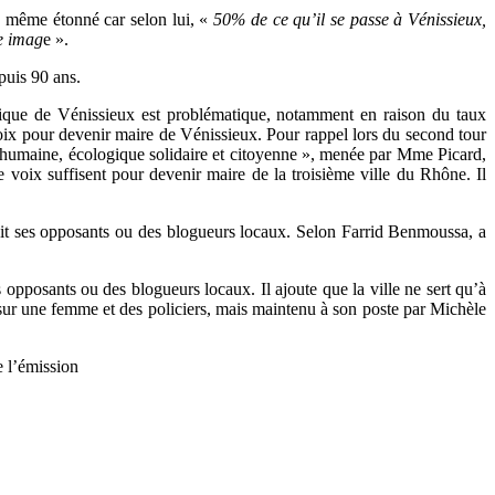
nd même étonné car selon lui, «
50% de ce qu’il se passe à Vénissieux,
e imag
e ».
epuis 90 ans.
tique de Vénissieux est problématique, notamment en raison du taux
voix pour devenir maire de Vénissieux. Pour rappel lors du second tour
le humaine, écologique solidaire et citoyenne », menée par Mme Picard,
voix suffisent pour devenir maire de la troisième ville du Rhône. Il
suit ses opposants ou des blogueurs locaux. Selon Farrid Benmoussa, a
opposants ou des blogueurs locaux. Il ajoute que la ville ne sert qu’à
ce sur une femme et des policiers, mais maintenu à son poste par Michèle
e l’émission