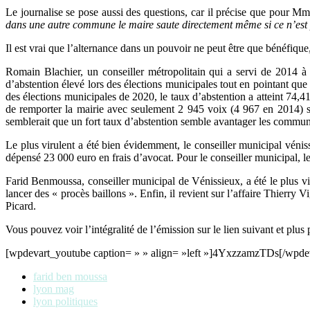
Le journalise se pose aussi des questions, car il précise que pour M
dans une autre commune le maire saute directement même si ce n’est
Il est vrai que l’alternance dans un pouvoir ne peut être que bénéfiqu
Romain Blachier, un conseiller métropolitain qui a servi de 2014 
d’abstention élevé lors des élections municipales tout en pointant qu
des élections municipales de 2020, le taux d’abstention a atteint 74,
de remporter la mairie avec seulement 2 945 voix (4 967 en 2014) su
semblerait que un fort taux d’abstention semble avantager les commun
Le plus virulent a été bien évidemment, le conseiller municipal véni
dépensé 23 000 euro en frais d’avocat. Pour le conseiller municipal, le 
Farid Benmoussa, conseiller municipal de Vénissieux, a été le plus vi
lancer des « procès baillons ». Enfin, il revient sur l’affaire Thierry
Picard.
Vous pouvez voir l’intégralité de l’émission sur le lien suivant et plus
[wpdevart_youtube caption= » » align= »left »]4YxzzamzTDs[/wpde
farid ben moussa
lyon mag
lyon politiques