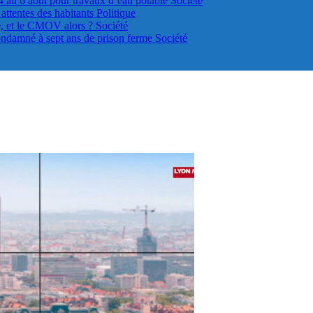
4 au 6 août pour travaux d’eau potable
Société
s attentes des habitants
Politique
le, et le CMOV alors ?
Société
ondamné à sept ans de prison ferme
Société