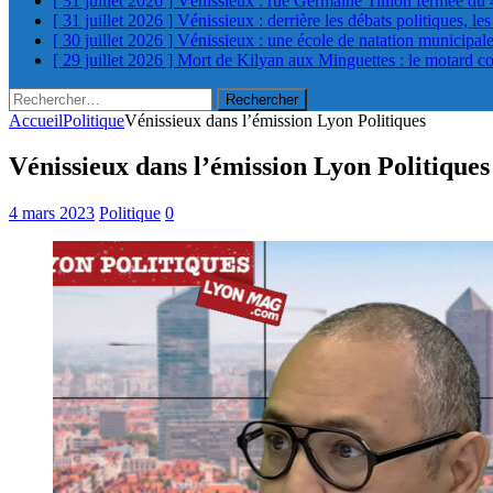
[ 31 juillet 2026 ]
Vénissieux : rue Germaine Tillion fermée du 
[ 31 juillet 2026 ]
Vénissieux : derrière les débats politiques, le
[ 30 juillet 2026 ]
Vénissieux : une école de natation municipa
[ 29 juillet 2026 ]
Mort de Kilyan aux Minguettes : le motard c
Rechercher :
Accueil
Politique
Vénissieux dans l’émission Lyon Politiques
Vénissieux dans l’émission Lyon Politiques
4 mars 2023
Politique
0