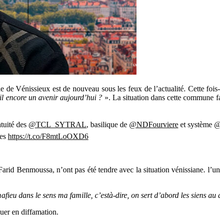
 de Vénissieux est de nouveau sous les feux de l’actualité. Cette fois-
-il encore un avenir aujourd’hui ?
». La situation dans cette commune fai
atuité des
@TCL_SYTRAL
, basilique de
@NDFourviere
et système
@
ses
https://t.co/F8mtLoOXD6
 Farid Benmoussa, n’ont pas été tendre avec la situation vénissiane. l’
ieu dans le sens ma famille, c’està-dire, on sert d’abord les siens au d
quer en diffamation.