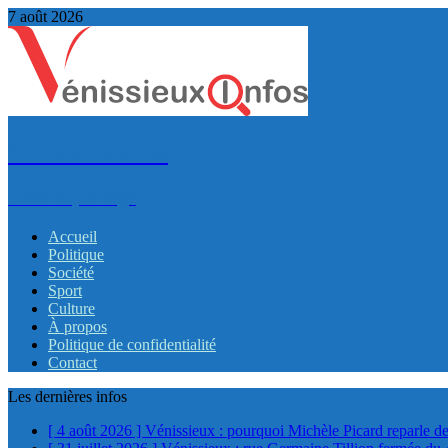
7 août 2026
VénissieuxInfos
Infos et partage
Accueil
Politique
Société
Sport
Culture
À propos
Politique de confidentialité
Contact
Les dernières infos
[ 4 août 2026 ]
Vénissieux : pourquoi Michèle Picard reparle de