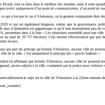
me Picard, tout va bien dans le meilleur des mondes, mais il reste qua
 pas avéré, uniquement d’un point de communication, d’un point de vu
e, ce qui n’est pas le cas à Vénissieux, ou la gestion communiste dure d
à 2020 et qui est également blogueur, estime que la gouvernance poli
e le taux d’abstention est gigantesque et qu’il faut énormément peu de 
41%, permettant ainsi à la liste « Les vénissians rassemblé pour une vil
r un total de 29 757 électeurs. Cela montre effectivement que peu de 
istes locaux.
ssian qui part du principe qu’hormis Vénissieux, aucune ville ne pour
rôle de la ville, c’est uniquement le principe des « procès baillons ».
rulent en affirmant que hormis Vénissieux, aucune ville ne poursuit ses 
 Vignaud, ancien adjoint à la ville, condamné par la justice pour violen
 particulièrement le sujet sur la ville de Vénissieux à la 22ème minutes d
vart_youtube]