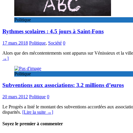
Politique
Rythmes scolaires : 4.5 jours à Saint-Fons
17 mars 2018
Politique
,
Société
0
Alors que des mécontentements sont apparus sur Vénissieux et la ville
→]
Politique
Subventions aux associations: 3.2 millions d’euros
20 mars 2012
Politique
0
Le Progrès a listé le montant des subventions accordées aux associati
disparités.
[Lire la suite →]
Soyez le premier à commenter