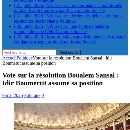
de sécurité ?
Politique
[ 31 juillet 2026 ]
Vénissieux : rue Germaine Tillion fermée
du 4 au 6 août pour travaux d’eau potable
Société
[ 31 juillet 2026 ]
Vénissieux : derrière les débats politiques,
les attentes des habitants
Politique
[ 30 juillet 2026 ]
Vénissieux : une école de natation
municipale, et le CMOV alors ?
Société
[ 29 juillet 2026 ]
Mort de Kilyan aux Minguettes : le motard
condamné à sept ans de prison ferme
Société
Rechercher :
Accueil
Politique
Vote sur la résolution Boualem Sansal : Idir
Boumertit assume sa position
Vote sur la résolution Boualem Sansal :
Idir Boumertit assume sa position
9 mai 2025
Politique
0