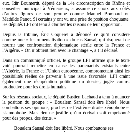
eux, Idir Boumertit, député de la 14e circonscription du Rhône et
conseiller municipal à Vénissieux, a assumé ce choix aux côtés
d’autres figures de son groupe comme Manuel Bompard ou
Mathilde Panot. Si certains y ont vu une prise de position choquante,
les députés LFI ont tenu à clarifier les raisons de leur opposition.
Depuis la tribune, Éric Coquerel a dénoncé ce qu’il considère
comme une « instrumentalisation » du cas Sansal, qui risquerait de
nourrir une confrontation diplomatique stérile entre la France et
l’Algérie. « On n’obtient rien avec le chantage », a-t-il déclaré.
Dans un communiqué officiel, le groupe LFI affirme que le texte
voté pourrait remettre en cause les partenariats existants entre
l’Algérie, la France et l’Union européenne, compromettant ainsi les
possibilités réelles de parvenir à une issue favorable. LFI craint
également une récupération politique du dossier, jugée contre-
productive pour les droits humains.
Sur les réseaux sociaux, le député Bastien Lachaud a tenu à nuancer
la position du groupe : « Boualem Sansal doit être libéré. Nous
combattons ses opinions, proches de l’extrême droite xénophobe et
islamophobe. Mais rien ne justifie qu’un écrivain soit emprisonné
pour des propos, des écrits. »
Boualem Sansal doit être libéré. Nous combattons ses