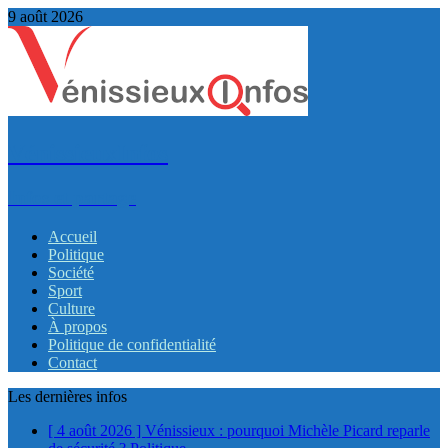
9 août 2026
VénissieuxInfos
Infos et partage
Accueil
Politique
Société
Sport
Culture
À propos
Politique de confidentialité
Contact
Les dernières infos
[ 4 août 2026 ]
Vénissieux : pourquoi Michèle Picard reparle