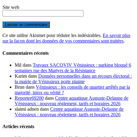
Site web
Ce site utilise Akismet pour réduire les indésirables.
En savoir plus
sur la façon dont les données de vos commentaires sont traitées
.
Commentaires récents
Mil
dans
Travaux SACOVIV Vénissieux : parking bloqué 6
semaines rue des Martyrs de la Résistance
Karim
dans
Données personnelles dans un recours électoral :
la mairie de Vénissieux porte plainte
Brun
dans
Vénissieux : les conseils de quartier arrêtés par la
majorité, intox ou vérité ?
Reporter69200
dans
Centre aquatique Auguste-Delaune de
Vénissieux : nouveau règlement, tarifs et horaires 2026
slaimi adnen
dans
Centre aquatique Auguste-Delaune de
Vénissieux : nouveau règlement, tarifs et horaires 2026
Articles récents