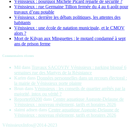
Vénissieux : pourquoi Michèle Picard reparle de sécurité ?
Vénissieux : rue Germaine Tillion fermée du 4 au 6 août pour
travaux d’eau potable
Vénissieux : derrière les débats politiques, les attentes des
habitants
Vénissieux : une école de natation municipale, et le CMOV
alors ?
Mort de Kilyan aux Minguettes : le motard condamné à sept
ans de prison ferme
Commentaires récents
Mil
dans
Travaux SACOVIV Vénissieux : parking bloqué 6
semaines rue des Martyrs de la Résistance
Karim
dans
Données personnelles dans un recours électoral :
la mairie de Vénissieux porte plainte
Brun
dans
Vénissieux : les conseils de quartier arrêtés par la
majorité, intox ou vérité ?
Reporter69200
dans
Centre aquatique Auguste-Delaune de
Vénissieux : nouveau règlement, tarifs et horaires 2026
slaimi adnen
dans
Centre aquatique Auguste-Delaune de
Vénissieux : nouveau règlement, tarifs et horaires 2026
VénissieuxInfos@2014-2023