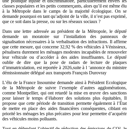
une politique injuste et discriminatoire, particulièrement envers les
classes populaires et les petits commerçants, alors qu’il est même élu
à la Métropole dans le camps de la majorité écologique. On se
demande pourquoi en tant qu’adjoint de la ville, il n’est pas exprimé,
que ce soit dans la presse, ou sur les réseaux sociaux ?
Dans une lettre adressée au président de la Métropole, le député
demande un moratoire sur l’installation des panneaux de
signalisation nécessaires à la verbalisation des infractions. Il affirme
que cette mesure, qui concerne 32,92 % des véhicules à Vénissieux,
pénalisera durement les ménages modestes incapables de renouveler
leur véhicule ou d’accéder à des aides insuffisantes. Le député
oublie de dire que la pose de radars de lecture de plaques
d’immatriculation, est reportée à 2026,suite à l ‘annonce du ministre
démissionnaire délégué aux transports François Durovray
L’élu de la France Insoumise demande ainsi à Président Ecologique
de la Métropole de suivre l’exemple d’autres agglomérations,
comme Montpellier, qui ont retardé la mise en œuvre des sanctions
pour laisser le temps d’élaborer des solutions plus équitables. Il
propose que cette période de transition permette également à l’État
de mettre en place des aides financières conséquentes, ciblant en
priorité les ménages les plus précaires pour leur permettre d’acquérir
des véhicules moins polluants.
Tout en défendant l’objectif de réduction des émissions de CO², le