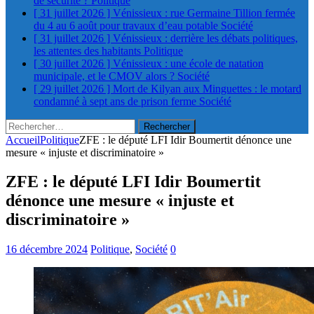
de sécurité ?
Politique
[ 31 juillet 2026 ]
Vénissieux : rue Germaine Tillion fermée
du 4 au 6 août pour travaux d’eau potable
Société
[ 31 juillet 2026 ]
Vénissieux : derrière les débats politiques,
les attentes des habitants
Politique
[ 30 juillet 2026 ]
Vénissieux : une école de natation
municipale, et le CMOV alors ?
Société
[ 29 juillet 2026 ]
Mort de Kilyan aux Minguettes : le motard
condamné à sept ans de prison ferme
Société
Rechercher :
Accueil
Politique
ZFE : le député LFI Idir Boumertit dénonce une
mesure « injuste et discriminatoire »
ZFE : le député LFI Idir Boumertit
dénonce une mesure « injuste et
discriminatoire »
16 décembre 2024
Politique
,
Société
0