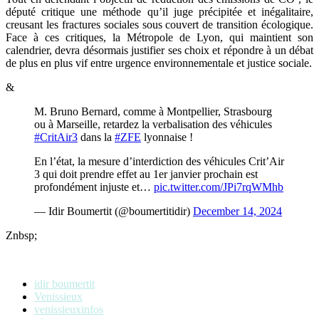
député critique une méthode qu’il juge précipitée et inégalitaire,
creusant les fractures sociales sous couvert de transition écologique.
Face à ces critiques, la Métropole de Lyon, qui maintient son
calendrier, devra désormais justifier ses choix et répondre à un débat
de plus en plus vif entre urgence environnementale et justice sociale.
&
M. Bruno Bernard, comme à Montpellier, Strasbourg
ou à Marseille, retardez la verbalisation des véhicules
#CritAir3
dans la
#ZFE
lyonnaise !
En l’état, la mesure d’interdiction des véhicules Crit’Air
3 qui doit prendre effet au 1er janvier prochain est
profondément injuste et…
pic.twitter.com/JPi7rqWMhb
— Idir Boumertit (@boumertitidir)
December 14, 2024
Znbsp;
idir boumertit
Venissieux
venissieuxinfos