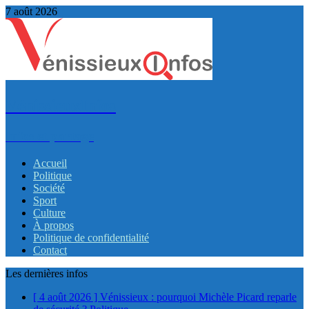
7 août 2026
VénissieuxInfos
Infos et partage
Accueil
Politique
Société
Sport
Culture
À propos
Politique de confidentialité
Contact
Les dernières infos
[ 4 août 2026 ]
Vénissieux : pourquoi Michèle Picard reparle