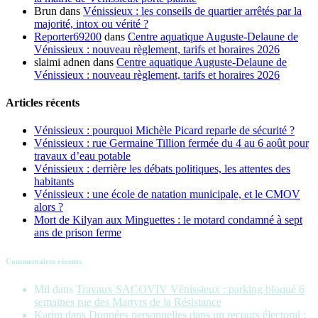
Brun
dans
Vénissieux : les conseils de quartier arrêtés par la
majorité, intox ou vérité ?
Reporter69200
dans
Centre aquatique Auguste-Delaune de
Vénissieux : nouveau règlement, tarifs et horaires 2026
slaimi adnen
dans
Centre aquatique Auguste-Delaune de
Vénissieux : nouveau règlement, tarifs et horaires 2026
Articles récents
Vénissieux : pourquoi Michèle Picard reparle de sécurité ?
Vénissieux : rue Germaine Tillion fermée du 4 au 6 août pour
travaux d’eau potable
Vénissieux : derrière les débats politiques, les attentes des
habitants
Vénissieux : une école de natation municipale, et le CMOV
alors ?
Mort de Kilyan aux Minguettes : le motard condamné à sept
ans de prison ferme
Commentaires récents
Mil
dans
Travaux SACOVIV Vénissieux : parking bloqué 6
semaines rue des Martyrs de la Résistance
Karim
dans
Données personnelles dans un recours électoral :