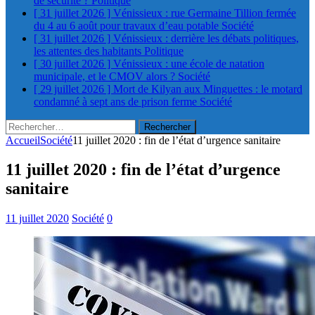
de sécurité ?
Politique
[ 31 juillet 2026 ]
Vénissieux : rue Germaine Tillion fermée
du 4 au 6 août pour travaux d’eau potable
Société
[ 31 juillet 2026 ]
Vénissieux : derrière les débats politiques,
les attentes des habitants
Politique
[ 30 juillet 2026 ]
Vénissieux : une école de natation
municipale, et le CMOV alors ?
Société
[ 29 juillet 2026 ]
Mort de Kilyan aux Minguettes : le motard
condamné à sept ans de prison ferme
Société
Rechercher :
Accueil
Société
11 juillet 2020 : fin de l’état d’urgence sanitaire
11 juillet 2020 : fin de l’état d’urgence
sanitaire
11 juillet 2020
Société
0