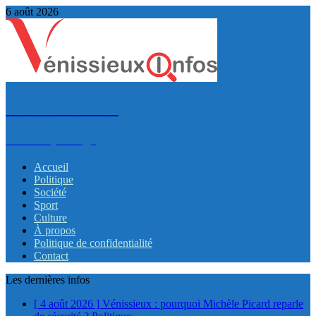
6 août 2026
VénissieuxInfos
Infos et partage
Accueil
Politique
Société
Sport
Culture
À propos
Politique de confidentialité
Contact
Les dernières infos
[ 4 août 2026 ]
Vénissieux : pourquoi Michèle Picard reparle