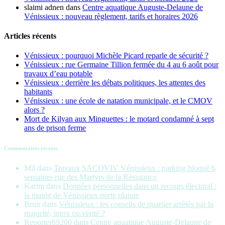
slaimi adnen
dans
Centre aquatique Auguste-Delaune de
Vénissieux : nouveau règlement, tarifs et horaires 2026
Articles récents
Vénissieux : pourquoi Michèle Picard reparle de sécurité ?
Vénissieux : rue Germaine Tillion fermée du 4 au 6 août pour
travaux d’eau potable
Vénissieux : derrière les débats politiques, les attentes des
habitants
Vénissieux : une école de natation municipale, et le CMOV
alors ?
Mort de Kilyan aux Minguettes : le motard condamné à sept
ans de prison ferme
Commentaires récents
Mil
dans
Travaux SACOVIV Vénissieux : parking bloqué 6
semaines rue des Martyrs de la Résistance
Karim
dans
Données personnelles dans un recours électoral :
la mairie de Vénissieux porte plainte
Brun
dans
Vénissieux : les conseils de quartier arrêtés par la
majorité, intox ou vérité ?
Reporter69200
dans
Centre aquatique Auguste-Delaune de