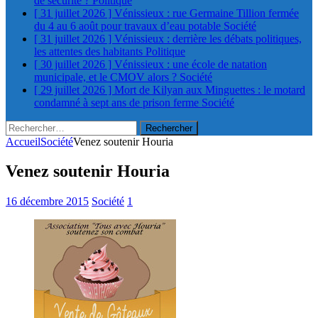
de sécurité ?
Politique
[ 31 juillet 2026 ]
Vénissieux : rue Germaine Tillion fermée
du 4 au 6 août pour travaux d’eau potable
Société
[ 31 juillet 2026 ]
Vénissieux : derrière les débats politiques,
les attentes des habitants
Politique
[ 30 juillet 2026 ]
Vénissieux : une école de natation
municipale, et le CMOV alors ?
Société
[ 29 juillet 2026 ]
Mort de Kilyan aux Minguettes : le motard
condamné à sept ans de prison ferme
Société
Rechercher :
Accueil
Société
Venez soutenir Houria
Venez soutenir Houria
16 décembre 2015
Société
1