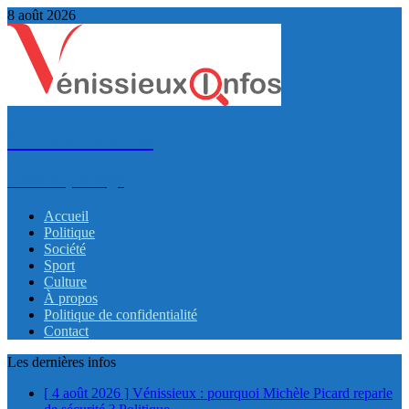
8 août 2026
VénissieuxInfos
Infos et partage
Accueil
Politique
Société
Sport
Culture
À propos
Politique de confidentialité
Contact
Les dernières infos
[ 4 août 2026 ]
Vénissieux : pourquoi Michèle Picard reparle