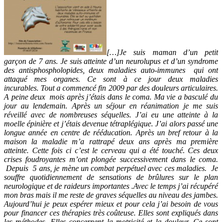
[…]Je suis maman d’un petit
garçon de 7 ans.
Je suis atteinte d’un neurolupus et d’un syndrome
des antisphospholopides, deux maladies auto-immunes qui ont
attaqué mes organes. Ce sont à ce jour deux maladies
incurables.
Tout a commencé fin 2009 par des douleurs articulaires.
A peine deux mois après j’étais dans le coma. Ma vie a basculé du
jour au lendemain. Après un séjour en réanimation je me suis
réveillé avec de nombreuses séquelles. J’ai eu une atteinte à la
moelle épinière et j’étais devenue tétraplégique. J’ai alors passé une
longue année en centre de rééducation.
Après un bref retour à la
maison la maladie m’a rattrapé deux ans après ma première
atteinte. Cette fois ci c’est le cerveau qui a été touché.
Ces deux
crises foudroyantes m’ont plongée successivement dans le coma.
Depuis 5 ans, je mène un combat perpétuel avec ces maladies. Je
souffre quotidiennement de sensations de brûlures sur le plan
neurologique et de raideurs importantes .Avec le temps j’ai récupéré
mon bras mais il me reste de graves séquelles au niveau des jambes.
Aujourd’hui je peux espérer mieux et pour cela j’ai besoin de vous
pour financer ces thérapies très coûteuse. Elles sont expliqués dans
les méthodes. Elles concernent la motricité et la douleur. Ce sont