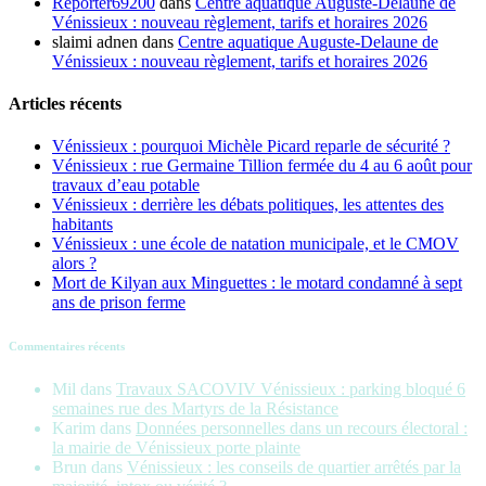
Reporter69200
dans
Centre aquatique Auguste-Delaune de
Vénissieux : nouveau règlement, tarifs et horaires 2026
slaimi adnen
dans
Centre aquatique Auguste-Delaune de
Vénissieux : nouveau règlement, tarifs et horaires 2026
Articles récents
Vénissieux : pourquoi Michèle Picard reparle de sécurité ?
Vénissieux : rue Germaine Tillion fermée du 4 au 6 août pour
travaux d’eau potable
Vénissieux : derrière les débats politiques, les attentes des
habitants
Vénissieux : une école de natation municipale, et le CMOV
alors ?
Mort de Kilyan aux Minguettes : le motard condamné à sept
ans de prison ferme
Commentaires récents
Mil
dans
Travaux SACOVIV Vénissieux : parking bloqué 6
semaines rue des Martyrs de la Résistance
Karim
dans
Données personnelles dans un recours électoral :
la mairie de Vénissieux porte plainte
Brun
dans
Vénissieux : les conseils de quartier arrêtés par la