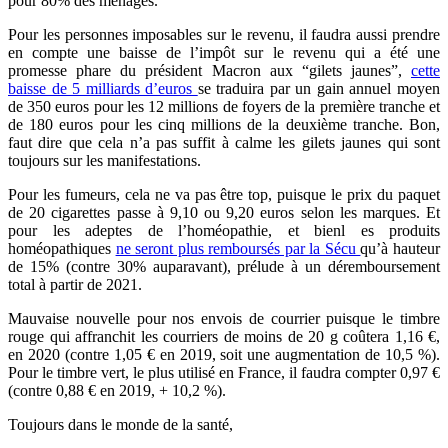
pour 80% des ménages.
Pour les personnes imposables sur le revenu, il faudra aussi prendre
en compte une baisse de l’impôt sur le revenu qui a été une
promesse phare du président Macron aux “gilets jaunes
”,
cette
baisse de 5 milliards d’euros
se traduira par un gain annuel moyen
de 350 euros pour les 12 millions de foyers de la première tranche et
de 180 euros pour les cinq millions de la deuxième tranche. Bon,
faut dire que cela n’a pas suffit à calme les gilets jaunes qui sont
toujours sur les manifestations.
Pour les fumeurs, cela ne va pas être top, puisque le prix du paquet
de 20 cigarettes passe à 9,10 ou 9,20 euros selon les marques. Et
pour les adeptes de l’homéopathie, et bienl es produits
homéopathiques
ne seront plus remboursés par la Sécu
qu’à hauteur
de 15% (contre 30% auparavant), prélude à un déremboursement
total à partir de 2021.
Mauvaise nouvelle pour nos envois de courrier puisque le timbre
rouge qui affranchit les courriers de moins de 20 g coûtera 1,16 €,
en 2020 (contre 1,05 € en 2019, soit une augmentation de 10,5 %).
Pour le timbre vert, le plus utilisé en France, il faudra compter 0,97 €
(contre 0,88 € en 2019, + 10,2 %).
Toujours dans le monde de la santé,