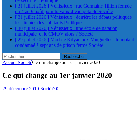
de sécurité ?
Politique
[ 31 juillet 2026 ]
Vénissieux : rue Germaine Tillion fermée
du 4 au 6 août pour travaux d’eau potable
Société
[ 31 juillet 2026 ]
Vénissieux : derrière les débats politiques,
les attentes des habitants
Politique
[ 30 juillet 2026 ]
Vénissieux : une école de natation
municipale, et le CMOV alors ?
Société
[ 29 juillet 2026 ]
Mort de Kilyan aux Minguettes : le motard
condamné à sept ans de prison ferme
Société
Rechercher :
Accueil
Société
Ce qui change au 1er janvier 2020
Ce qui change au 1er janvier 2020
29 décembre 2019
Société
0