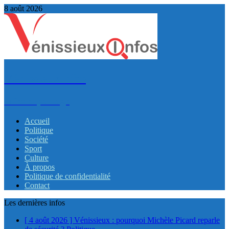
8 août 2026
VénissieuxInfos
Infos et partage
Accueil
Politique
Société
Sport
Culture
À propos
Politique de confidentialité
Contact
Les dernières infos
[ 4 août 2026 ]
Vénissieux : pourquoi Michèle Picard reparle