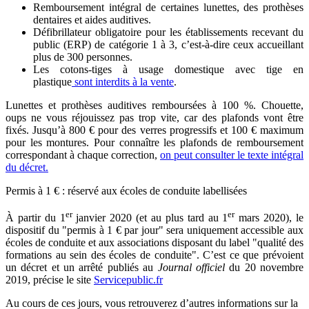
Remboursement intégral de certaines lunettes, des prothèses
dentaires et aides auditives.
Défibrillateur obligatoire pour les établissements recevant du
public (ERP) de catégorie 1 à 3, c’est-à-dire ceux accueillant
plus de 300 personnes.
Les cotons-tiges à usage domestique avec tige en
plastique
sont interdits à la vente
.
Lunettes et prothèses auditives remboursées à 100 %. Chouette,
oups ne vous réjouissez pas trop vite, car des plafonds vont être
fixés. Jusqu’à 800 € pour des verres progressifs et 100 € maximum
pour les montures. Pour connaître les plafonds de remboursement
correspondant à chaque correction,
on peut consulter le texte intégral
du décret.
Permis à 1 € : réservé aux écoles de conduite labellisées
er
er
À partir du 1
janvier 2020 (et au plus tard au 1
mars 2020), le
dispositif du
permis à 1 € par jour
sera uniquement accessible aux
écoles de conduite et aux associations disposant du label
qualité des
formations au sein des écoles de conduite
. C’est ce que prévoient
un décret et un arrêté publiés au
Journal officiel
du 20 novembre
2019, précise le site
Servicepublic.fr
Au cours de ces jours, vous retrouverez d’autres informations sur la