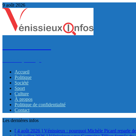
9 août 2026
VénissieuxInfos
Infos et partage
Accueil
Politique
Société
Sport
Culture
À propos
Politique de confidentialité
Contact
Les dernières infos
[ 4 août 2026 ]
Vénissieux : pourquoi Michèle Picard reparle de