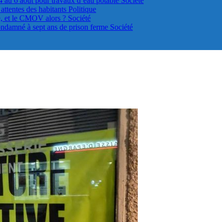
4 au 6 août pour travaux d’eau potable
Société
s attentes des habitants
Politique
le, et le CMOV alors ?
Société
ondamné à sept ans de prison ferme
Société