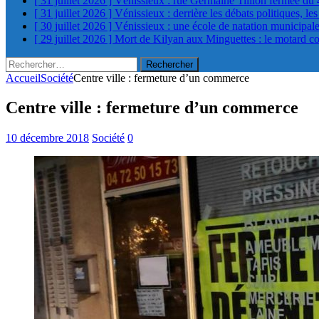
[ 31 juillet 2026 ]
Vénissieux : rue Germaine Tillion fermée du 
[ 31 juillet 2026 ]
Vénissieux : derrière les débats politiques, le
[ 30 juillet 2026 ]
Vénissieux : une école de natation municipa
[ 29 juillet 2026 ]
Mort de Kilyan aux Minguettes : le motard c
Rechercher :
Accueil
Société
Centre ville : fermeture d’un commerce
Centre ville : fermeture d’un commerce
10 décembre 2018
Société
0