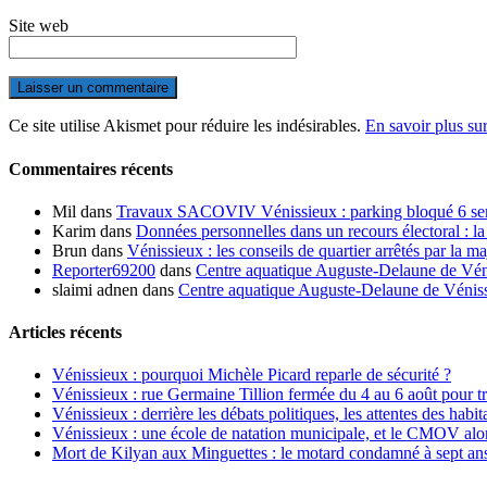
Site web
Ce site utilise Akismet pour réduire les indésirables.
En savoir plus su
Commentaires récents
Mil
dans
Travaux SACOVIV Vénissieux : parking bloqué 6 sema
Karim
dans
Données personnelles dans un recours électoral : la
Brun
dans
Vénissieux : les conseils de quartier arrêtés par la ma
Reporter69200
dans
Centre aquatique Auguste-Delaune de Vénis
slaimi adnen
dans
Centre aquatique Auguste-Delaune de Vénissi
Articles récents
Vénissieux : pourquoi Michèle Picard reparle de sécurité ?
Vénissieux : rue Germaine Tillion fermée du 4 au 6 août pour t
Vénissieux : derrière les débats politiques, les attentes des habit
Vénissieux : une école de natation municipale, et le CMOV alo
Mort de Kilyan aux Minguettes : le motard condamné à sept an