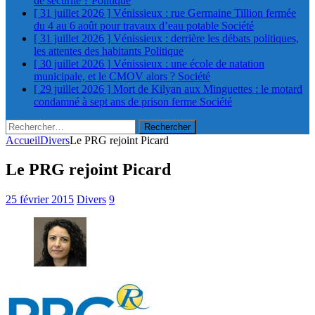
de sécurité ?
Politique
[ 31 juillet 2026 ]
Vénissieux : rue Germaine Tillion fermée
du 4 au 6 août pour travaux d’eau potable
Société
[ 31 juillet 2026 ]
Vénissieux : derrière les débats politiques,
les attentes des habitants
Politique
[ 30 juillet 2026 ]
Vénissieux : une école de natation
municipale, et le CMOV alors ?
Société
[ 29 juillet 2026 ]
Mort de Kilyan aux Minguettes : le motard
condamné à sept ans de prison ferme
Société
Rechercher :
Accueil
Divers
Le PRG rejoint Picard
Le PRG rejoint Picard
25 février 2015
Divers
9