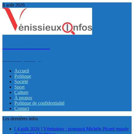
8 août 2026
VénissieuxInfos
Infos et partage
Accueil
Politique
Société
Sport
Culture
À propos
Politique de confidentialité
Contact
Les dernières infos
[ 4 août 2026 ]
Vénissieux : pourquoi Michèle Picard reparle