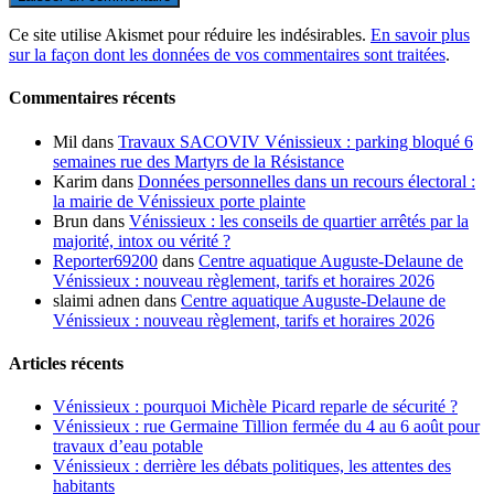
Ce site utilise Akismet pour réduire les indésirables.
En savoir plus
sur la façon dont les données de vos commentaires sont traitées
.
Commentaires récents
Mil
dans
Travaux SACOVIV Vénissieux : parking bloqué 6
semaines rue des Martyrs de la Résistance
Karim
dans
Données personnelles dans un recours électoral :
la mairie de Vénissieux porte plainte
Brun
dans
Vénissieux : les conseils de quartier arrêtés par la
majorité, intox ou vérité ?
Reporter69200
dans
Centre aquatique Auguste-Delaune de
Vénissieux : nouveau règlement, tarifs et horaires 2026
slaimi adnen
dans
Centre aquatique Auguste-Delaune de
Vénissieux : nouveau règlement, tarifs et horaires 2026
Articles récents
Vénissieux : pourquoi Michèle Picard reparle de sécurité ?
Vénissieux : rue Germaine Tillion fermée du 4 au 6 août pour
travaux d’eau potable
Vénissieux : derrière les débats politiques, les attentes des
habitants