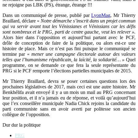
ne rejoigne pas LBK (PS), étrange, étrange !!!
Dans un communiqué de presse, publié par
LyonMag
, Mr Thierry
Braillard, déclare «
Notre démarche s’inscrit dans un projet commun
qui va servir avant tout les Vénissianes et Vénissians car les défis
sont nombreux et le PRG, parti de centre gauche, veut les relever ».
Alors hier dans l’opposition et aujourd’hui partant avec le PCF,
drôle de conception de faire de la politique, ou alors est-ce une
histoire de place. Mais ce n’est pas fini puisque le communiqué se
termine par «
mener une campagne électorale autour des valeurs
telles que l’humanisme républicain, la laïcité, la solidarité… »
Quel
programme, on se demande ce que fera la seule représentante du
PRG si le PCF remporte l’élections partielles municipales de 2015.
Mr Thierry Braillard, devra se poser certaines questions lors des
prochaines législatives de 2017, mais ceci est une autre histoire. Mr
Benkhélifa avait envoyé il y a un mois un mail au PRG concernant
leur position, et il n’a jamais eu de réponse, et voilà qu’aujourd’hui
que l’ex conseillère municipale Nadia Chick rejoins la candidate du
parti communiste sans en avoir averti par politesse son ancien
collègue de l’opposition.
Dur dur la politique
PRG