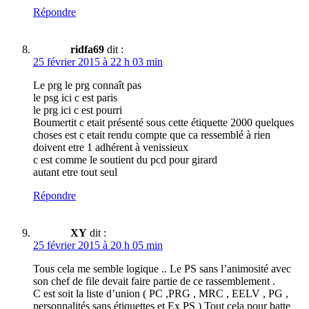
Répondre
ridfa69
dit :
25 février 2015 à 22 h 03 min
Le prg le prg connaît pas
le psg ici c est paris
le prg ici c est pourri
Boumertit c etait présenté sous cette étiquette 2000 quelques
choses est c etait rendu compte que ca ressemblé à rien
doivent etre 1 adhérent à venissieux
c est comme le soutient du pcd pour girard
autant etre tout seul
Répondre
XY
dit :
25 février 2015 à 20 h 05 min
Tous cela me semble logique .. Le PS sans l’animosité avec
son chef de file devait faire partie de ce rassemblement .
C est soit la liste d’union ( PC ,PRG , MRC , EELV , PG ,
personnalités sans étiquettes et Ex PS ) Tout cela pour batte