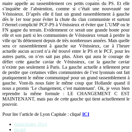
maire appelle au rassemblement ces petits copains du PS. Et elle
s’inquiète de l’abstention, comme si c’était une nouveauté sur
Vénissieux. D’après elle il faut un grand rassemblement à gauche
dès le 1er tour pour éviter la chute du clan communiste et surtout
l’éternel complicité PCF-PS à Vénissieux et éviter que L’UMP ou le
FN gagne du terrain. Evidemment ce serait une grande honte pour
elle et son parti si les communistes de Vénissieux venait à perdre la
ville qu’ils détiennent depuis de très nombreuses années. Mais quelle
sera ce rassemblement à gauche sur Vénissieux, car à l’heure
actuelle aucun accord n’a été trouvé entre le PS et le PCF, pour les
autres partis, on n’en sait pas plus. Alors qui aura le courage de
défier cette gauche caviar de Vénissieux, car la gauche caviar
n’existe pas seulement à Paris. La gauche actuelle a tellement peur
de perdre que certaines villes communistes de l’est lyonnais ont fait
pratiquement le même communiqué pour un grand rassemblement à
gauche. Vont-ils nous faire le même coup que Hollande quand il
nous a promis ‘Le changement, c’est maintenant’. Ok, je veux bien
reprendre la même formule : LE CHANGEMENT C EST
MAINTENANT, mais pas de cette gauche qui tient actuellement le
pouvoir.
Pour lire l’article de Lyon Capitale : cliqué
ICI
municipales 2014
picard