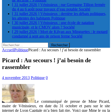
de sécurité ?
Politique
[ 31 juillet 2026 ]
Vénissieux : rue Germaine Tillion fermée
du 4 au 6 août pour travaux d’eau potable
Société
[ 31 juillet 2026 ]
Vénissieux : derrière les débats politiques,
les attentes des habitants
Politique
[ 30 juillet 2026 ]
Vénissieux : une école de natation
municipale, et le CMOV alors ?
Société
[ 29 juillet 2026 ]
Mort de Kilyan aux Minguettes : le motard
condamné à sept ans de prison ferme
Société
Rechercher :
Accueil
Politique
Picard : Au secours ! j’ai besoin de rassembler
Picard : Au secours ! j’ai besoin de
rassembler
4 novembre 2013
Politique
0
Le communiqué de presse de Mme Picard,
maire de Vénissieux, en date du 31 octobre et paru sur le site
internet de Lyon Capitale m’a bien fait rire. Voici que Mme le ou la