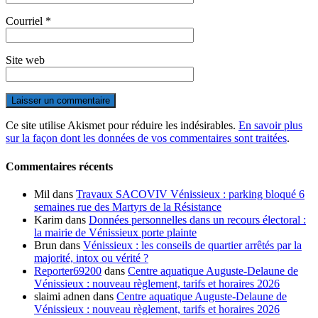
Courriel
*
Site web
Ce site utilise Akismet pour réduire les indésirables.
En savoir plus
sur la façon dont les données de vos commentaires sont traitées
.
Commentaires récents
Mil
dans
Travaux SACOVIV Vénissieux : parking bloqué 6
semaines rue des Martyrs de la Résistance
Karim
dans
Données personnelles dans un recours électoral :
la mairie de Vénissieux porte plainte
Brun
dans
Vénissieux : les conseils de quartier arrêtés par la
majorité, intox ou vérité ?
Reporter69200
dans
Centre aquatique Auguste-Delaune de
Vénissieux : nouveau règlement, tarifs et horaires 2026
slaimi adnen
dans
Centre aquatique Auguste-Delaune de
Vénissieux : nouveau règlement, tarifs et horaires 2026