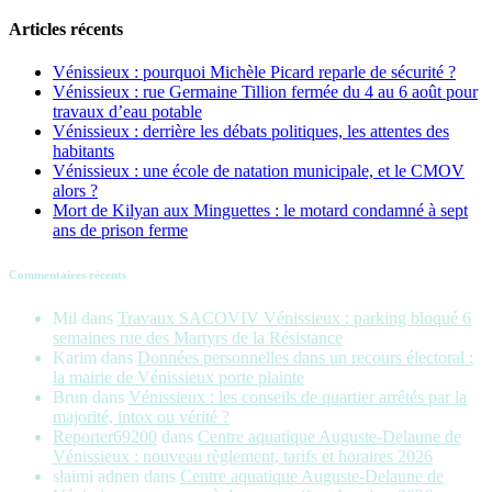
Articles récents
Vénissieux : pourquoi Michèle Picard reparle de sécurité ?
Vénissieux : rue Germaine Tillion fermée du 4 au 6 août pour
travaux d’eau potable
Vénissieux : derrière les débats politiques, les attentes des
habitants
Vénissieux : une école de natation municipale, et le CMOV
alors ?
Mort de Kilyan aux Minguettes : le motard condamné à sept
ans de prison ferme
Commentaires récents
Mil
dans
Travaux SACOVIV Vénissieux : parking bloqué 6
semaines rue des Martyrs de la Résistance
Karim
dans
Données personnelles dans un recours électoral :
la mairie de Vénissieux porte plainte
Brun
dans
Vénissieux : les conseils de quartier arrêtés par la
majorité, intox ou vérité ?
Reporter69200
dans
Centre aquatique Auguste-Delaune de
Vénissieux : nouveau règlement, tarifs et horaires 2026
slaimi adnen
dans
Centre aquatique Auguste-Delaune de