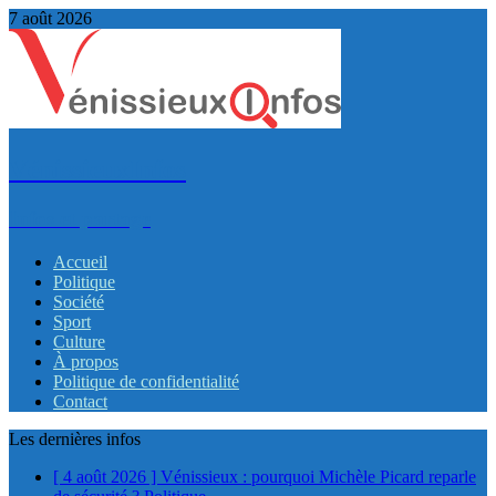
7 août 2026
VénissieuxInfos
Infos et partage
Accueil
Politique
Société
Sport
Culture
À propos
Politique de confidentialité
Contact
Les dernières infos
[ 4 août 2026 ]
Vénissieux : pourquoi Michèle Picard reparle