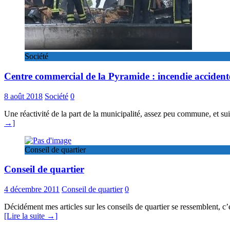
Société
Centre commercial de la Pyramide : incendie accident
8 août 2018
Société
0
Une réactivité de la part de la municipalité, assez peu commune, et s
→]
Conseil de quartier
Conseil de quartier
4 décembre 2011
Conseil de quartier
0
Décidément mes articles sur les conseils de quartier se ressemblent, c’
[Lire la suite →]