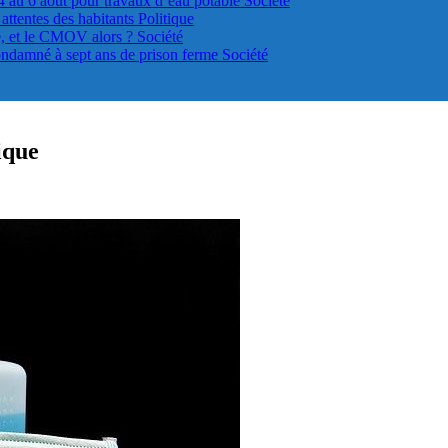
4 au 6 août pour travaux d’eau potable
Société
s attentes des habitants
Politique
le, et le CMOV alors ?
Société
ondamné à sept ans de prison ferme
Société
ique