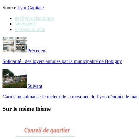
Source
LyonCapitale
gel hydroalcoolique
Venissieux
venissieuxinfos
Précédent
Solidarité : des loyers annulés par la municipalité de Bobigny
Suivant
Carrés musulmans : le recteur de la mosquée de Lyon dénonce le man
Sur le même thème