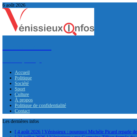
6 août 2026
VénissieuxInfos
Infos et partage
Accueil
Politique
Société
Sport
Culture
À propos
Politique de confidentialité
Contact
Les dernières infos
[ 4 août 2026 ]
Vénissieux : pourquoi Michèle Picard reparle de