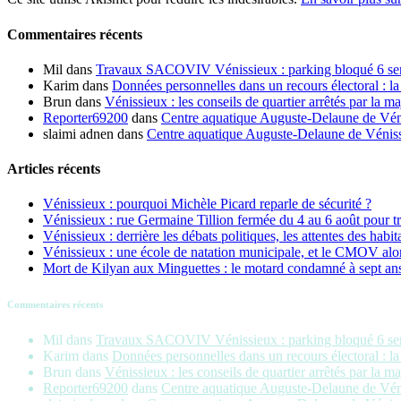
Commentaires récents
Mil
dans
Travaux SACOVIV Vénissieux : parking bloqué 6 sema
Karim
dans
Données personnelles dans un recours électoral : la
Brun
dans
Vénissieux : les conseils de quartier arrêtés par la ma
Reporter69200
dans
Centre aquatique Auguste-Delaune de Vénis
slaimi adnen
dans
Centre aquatique Auguste-Delaune de Vénissi
Articles récents
Vénissieux : pourquoi Michèle Picard reparle de sécurité ?
Vénissieux : rue Germaine Tillion fermée du 4 au 6 août pour t
Vénissieux : derrière les débats politiques, les attentes des habit
Vénissieux : une école de natation municipale, et le CMOV alo
Mort de Kilyan aux Minguettes : le motard condamné à sept an
Commentaires récents
Mil
dans
Travaux SACOVIV Vénissieux : parking bloqué 6 sema
Karim
dans
Données personnelles dans un recours électoral : la
Brun
dans
Vénissieux : les conseils de quartier arrêtés par la ma
Reporter69200
dans
Centre aquatique Auguste-Delaune de Vénis