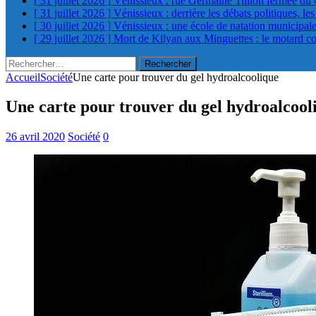
[ 31 juillet 2026 ]
Vénissieux : rue Germaine Tillion fermée du 
[ 31 juillet 2026 ]
Vénissieux : derrière les débats politiques, le
[ 30 juillet 2026 ]
Vénissieux : une école de natation municipa
[ 29 juillet 2026 ]
Mort de Kilyan aux Minguettes : le motard c
Rechercher :
Accueil
Société
Une carte pour trouver du gel hydroalcoolique
Une carte pour trouver du gel hydroalcool
26 avril 2020
Société
0