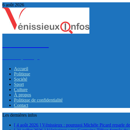
6 août 2026
VénissieuxInfos
Infos et partage
Accueil
Politique
Société
Sport
Culture
À propos
Politique de confidentialité
Contact
Les dernières infos
[ 4 août 2026 ]
Vénissieux : pourquoi Michèle Picard reparle de