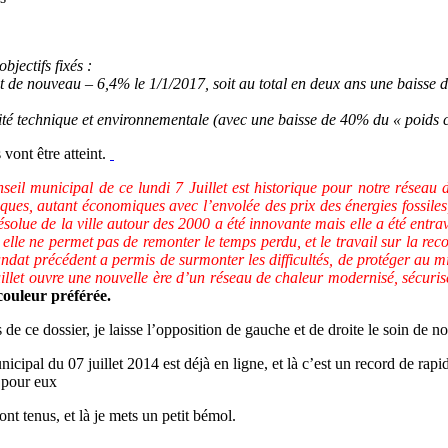
bjectifs fixés :
et de nouveau – 6,4% le 1/1/2017, soit au total en deux ans une baisse 
acité technique et environnementale (avec une baisse de 40% du « poid
 vont être atteint.
seil municipal de ce lundi 7 Juillet est historique pour notre réseau 
étiques, autant économiques avec l’envolée des prix des énergies fossil
résolue de la ville autour des 2000 a été innovante mais elle a été entr
si elle ne permet pas de remonter le temps perdu, et le travail sur la re
 mandat précédent a permis de surmonter les difficultés, de protéger au m
illet ouvre une nouvelle ère d’un réseau de chaleur modernisé, sécurisé
couleur préférée.
de ce dossier, je laisse l’opposition de gauche et de droite le soin de nou
nicipal du 07 juillet 2014 est déjà en ligne, et là c’est un record de rap
x pour eux
ont tenus, et là je mets un petit bémol.