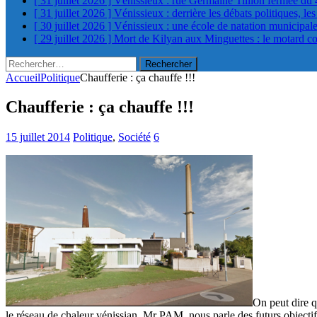
[ 31 juillet 2026 ]
Vénissieux : rue Germaine Tillion fermée du 
[ 31 juillet 2026 ]
Vénissieux : derrière les débats politiques, le
[ 30 juillet 2026 ]
Vénissieux : une école de natation municipa
[ 29 juillet 2026 ]
Mort de Kilyan aux Minguettes : le motard c
Rechercher :
Accueil
Politique
Chaufferie : ça chauffe !!!
Chaufferie : ça chauffe !!!
15 juillet 2014
Politique
,
Société
6
On peut dire q
le réseau de chaleur vénissian. Mr PAM, nous parle des futurs objectif