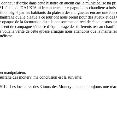
 du donneur d’ordre dans cette histoire en aucun cas la municipalise na
TAL filiale de DALKIA ni le constructeur espagnol des chaudière a bois 
tition signé par les habitants du plateau des minguettes encore une fois
hauffage quelle blague a ce jour ont nous prend pour des gueux et des va
opaque de la facturation du a la consommation réel de chaque sous stati
is eut de campagne sérieuse d’équilibrage des différents réseau chauff
.la voila la vérité de cette grosse arnaque nous attendons que la mairie r
ntélisme
on manipulateur.
chauffage des monery, ma conclusion est la suivante:
e 2012. Les locataires des 3 tours des Monery attendent toujours une r