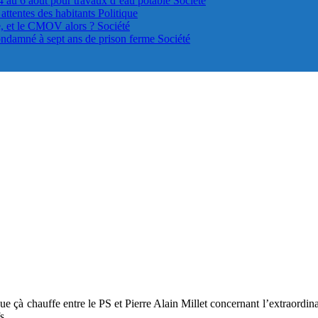
4 au 6 août pour travaux d’eau potable
Société
s attentes des habitants
Politique
le, et le CMOV alors ?
Société
ondamné à sept ans de prison ferme
Société
ue çà chauffe entre le PS et Pierre Alain Millet concernant l’extraordinai
s