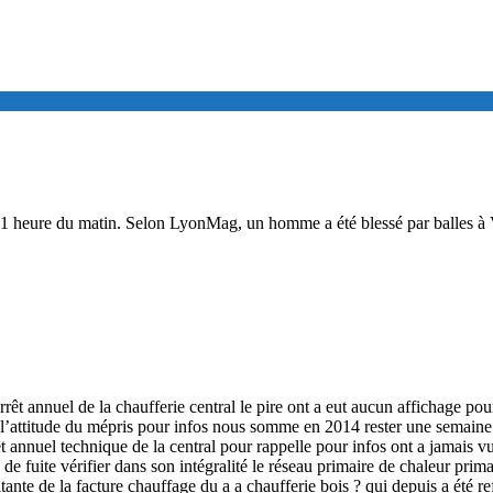
e 1 heure du matin. Selon LyonMag, un homme a été blessé par balles à V
rêt annuel de la chaufferie central le pire ont a eut aucun affichage pour 
attitude du mépris pour infos nous somme en 2014 rester une semaine s
êt annuel technique de la central pour rappelle pour infos ont a jamais 
ite vérifier dans son intégralité le réseau primaire de chaleur primair
nte de la facture chauffage du a a chaufferie bois ? qui depuis a été re