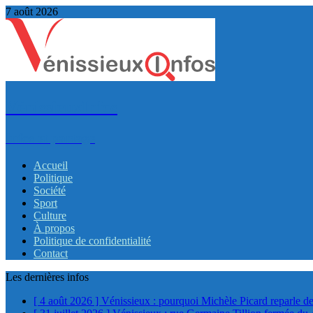
7 août 2026
VénissieuxInfos
Infos et partage
Accueil
Politique
Société
Sport
Culture
À propos
Politique de confidentialité
Contact
Les dernières infos
[ 4 août 2026 ]
Vénissieux : pourquoi Michèle Picard reparle de