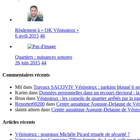
Règlement à « OK Vénissieux »
6 avril 2015
46
Quartiers : nuisances sonores
26 juin 2015
44
Commentaires récents
Mil
dans
Travaux SACOVIV Vénissieux : parking bloqué 6 sema
Karim
dans
Données personnelles dans un recours électoral : la
Brun
dans
Vénissieux : les conseils de quartier arrêtés par la ma
Reporter69200
dans
Centre aquatique Auguste-Delaune de Vénis
slaimi adnen
dans
Centre aquatique Auguste-Delaune de Vénissi
Articles récents
Vénissieux : pourquoi Michèle Picard reparle de sécurité ?
Vénissieux : rue Germaine Tillion fermée du 4 au 6 août pour t