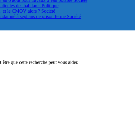
4 au 6 août pour travaux d’eau potable
Société
s attentes des habitants
Politique
le, et le CMOV alors ?
Société
ondamné à sept ans de prison ferme
Société
être que cette recherche peut vous aider.