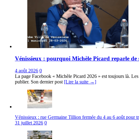
Vénissieux : pourquoi Michèle Picard reparle de 
4 août 2026
0
La page Facebook « Michèle Picard 2026 » est toujours là. Les 
publier. Son dernier post
[Lire la suite →]
Vénissieux : rue Germaine Tillion fermée du 4 au 6 août pour t
31 juillet 2026
0