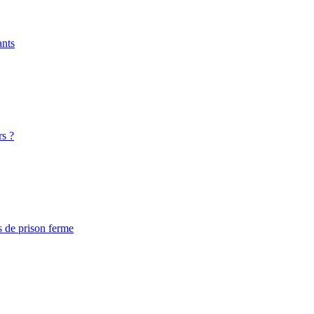
ants
rs ?
s de prison ferme