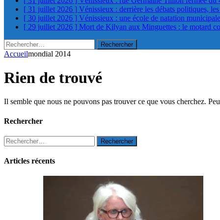
[ 31 juillet 2026 ]
Vénissieux : rue Germaine Tillion fermée du 
[ 31 juillet 2026 ]
Vénissieux : derrière les débats politiques, le
[ 30 juillet 2026 ]
Vénissieux : une école de natation municipa
[ 29 juillet 2026 ]
Mort de Kilyan aux Minguettes : le motard c
Rechercher :
Accueil
mondial 2014
Rien de trouvé
Il semble que nous ne pouvons pas trouver ce que vous cherchez. Peut-
Rechercher
Rechercher :
Articles récents