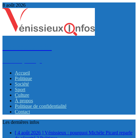
8 août 2026
VénissieuxInfos
Infos et partage
Accueil
Politique
Société
Sport
Culture
À propos
Politique de confidentialité
Contact
Les dernières infos
[ 4 août 2026 ]
Vénissieux : pourquoi Michèle Picard reparle