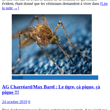
évident, étant donné que les vénissians demandent à vivre dans
[Lire
la suite →]
Société
AG Charréard/Max Barel : Le tigre, çà pique, çà
pique !!!
24 octobre 2019
0