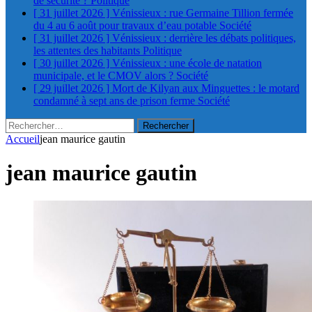
de sécurité ?
Politique
[ 31 juillet 2026 ]
Vénissieux : rue Germaine Tillion fermée
du 4 au 6 août pour travaux d’eau potable
Société
[ 31 juillet 2026 ]
Vénissieux : derrière les débats politiques,
les attentes des habitants
Politique
[ 30 juillet 2026 ]
Vénissieux : une école de natation
municipale, et le CMOV alors ?
Société
[ 29 juillet 2026 ]
Mort de Kilyan aux Minguettes : le motard
condamné à sept ans de prison ferme
Société
Rechercher :
Accueil
jean maurice gautin
jean maurice gautin