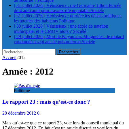
de sécurité ?
Politique
[ 31 juillet 2026 ]
Vénissieux : rue Germaine Tillion fermée
du 4 au 6 août pour travaux d’eau potable
Société
[ 31 juillet 2026 ]
Vénissieux : derrière les débats politiques,
les attentes des habitants
Politique
[ 30 juillet 2026 ]
Vénissieux : une école de natation
municipale, et le CMOV alors ?
Société
[ 29 juillet 2026 ]
Mort de Kilyan aux Minguettes : le motard
condamné à sept ans de prison ferme
Société
Rechercher :
Accueil
2012
Année :
2012
Politique
Le rapport 23 : mais qu’est-ce donc ?
28 décembre 2012
0
Mais qu’est-ce que ce rapport 23, vote lors du conseil municipal du
17 décembre 2012. En fait c’est un article discuté et voté lors du