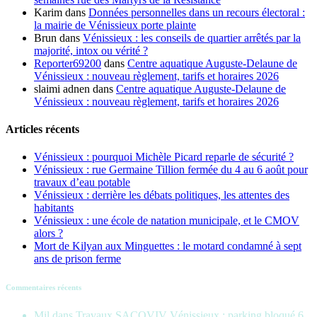
Karim
dans
Données personnelles dans un recours électoral :
la mairie de Vénissieux porte plainte
Brun
dans
Vénissieux : les conseils de quartier arrêtés par la
majorité, intox ou vérité ?
Reporter69200
dans
Centre aquatique Auguste-Delaune de
Vénissieux : nouveau règlement, tarifs et horaires 2026
slaimi adnen
dans
Centre aquatique Auguste-Delaune de
Vénissieux : nouveau règlement, tarifs et horaires 2026
Articles récents
Vénissieux : pourquoi Michèle Picard reparle de sécurité ?
Vénissieux : rue Germaine Tillion fermée du 4 au 6 août pour
travaux d’eau potable
Vénissieux : derrière les débats politiques, les attentes des
habitants
Vénissieux : une école de natation municipale, et le CMOV
alors ?
Mort de Kilyan aux Minguettes : le motard condamné à sept
ans de prison ferme
Commentaires récents
Mil
dans
Travaux SACOVIV Vénissieux : parking bloqué 6