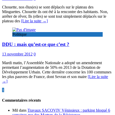
Chouette, nos élus(es) se sont déplacés sur le plateau des
Minguettes. Chouette ils ont été à la rencontre des habitants. Non,
arrêter de rêver, Ils (elles) se sont tout simplement déplacés sur le
plateau des
[Lire la suite →]
Politique
DDU : mais qu’est-ce que c’est ?
13 novembre 2012
0
Mardi matin, l’Assemblée Nationale a adopté un amendement
permettant l’augmentation de 50% en 2013 de la Dotation de
Développement Urbain. Cette dernière concerne les 100 communes
les plus pauvres de France, dont Sevran et son maire
[Lire la suite
→]
Pagination
1
2
…
8
»
des
Commentaires récents
publications
Mil
dans
Travaux SACOVIV Vénissieux : parking bloqué 6
semaines rue des Martyrs de la Résistance