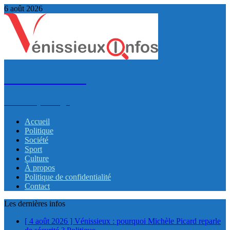
6 août 2026
VénissieuxInfos
Infos et partage
Accueil
Politique
Société
Sport
Culture
À propos
Politique de confidentialité
Contact
Les dernières infos
[ 4 août 2026 ]
Vénissieux : pourquoi Michèle Picard reparle