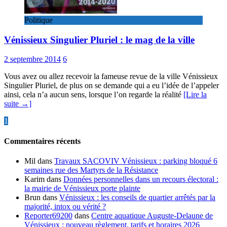
Politique
Vénissieux Singulier Pluriel : le mag de la ville
2 septembre 2014
6
Vous avez ou allez recevoir la fameuse revue de la ville Vénissieux
Singulier Pluriel, de plus on se demande qui a eu l’idée de l’appeler
ainsi, cela n’a aucun sens, lorsque l’on regarde la réalité
[Lire la
suite →]
Pagination
1
2
»
des
Commentaires récents
publications
Mil
dans
Travaux SACOVIV Vénissieux : parking bloqué 6
semaines rue des Martyrs de la Résistance
Karim
dans
Données personnelles dans un recours électoral :
la mairie de Vénissieux porte plainte
Brun
dans
Vénissieux : les conseils de quartier arrêtés par la
majorité, intox ou vérité ?
Reporter69200
dans
Centre aquatique Auguste-Delaune de
Vénissieux : nouveau règlement, tarifs et horaires 2026