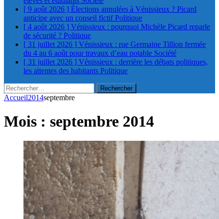
élèves et étudiants
Société
[ 9 août 2026 ]
Élections annulées à Vénissieux ? Picard
anticipe avec un conseil fictif
Politique
[ 4 août 2026 ]
Vénissieux : pourquoi Michèle Picard reparle
de sécurité ?
Politique
[ 31 juillet 2026 ]
Vénissieux : rue Germaine Tillion fermée
du 4 au 6 août pour travaux d’eau potable
Société
[ 31 juillet 2026 ]
Vénissieux : derrière les débats politiques,
les attentes des habitants
Politique
Rechercher :
Accueil
2014
septembre
Mois :
septembre 2014