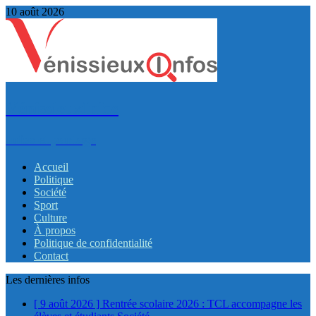
10 août 2026
VénissieuxInfos
Infos et partage
Accueil
Politique
Société
Sport
Culture
À propos
Politique de confidentialité
Contact
Les dernières infos
[ 9 août 2026 ]
Rentrée scolaire 2026 : TCL accompagne les