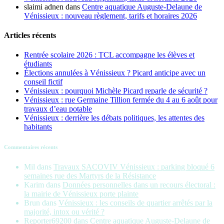
slaimi adnen
dans
Centre aquatique Auguste-Delaune de
Vénissieux : nouveau règlement, tarifs et horaires 2026
Articles récents
Rentrée scolaire 2026 : TCL accompagne les élèves et
étudiants
Élections annulées à Vénissieux ? Picard anticipe avec un
conseil fictif
Vénissieux : pourquoi Michèle Picard reparle de sécurité ?
Vénissieux : rue Germaine Tillion fermée du 4 au 6 août pour
travaux d’eau potable
Vénissieux : derrière les débats politiques, les attentes des
habitants
Commentaires récents
Mil
dans
Travaux SACOVIV Vénissieux : parking bloqué 6
semaines rue des Martyrs de la Résistance
Karim
dans
Données personnelles dans un recours électoral :
la mairie de Vénissieux porte plainte
Brun
dans
Vénissieux : les conseils de quartier arrêtés par la
majorité, intox ou vérité ?
Reporter69200
dans
Centre aquatique Auguste-Delaune de